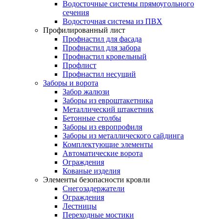
Водосточные системы прямоугольного
сечения
Водосточная система из ПВХ
Профилированный лист
Профнастил для фасада
Профнастил для забора
Профнастил кровельный
Профлист
Профнастил несущий
Заборы и ворота
Забор жалюзи
Заборы из евроштакетника
Металлический штакетник
Бетонные столбы
Заборы из европрофиля
Заборы из металлического сайдинга
Комплектующие элементы
Автоматические ворота
Ограждения
Кованые изделия
Элементы безопасности кровли
Снегозадержатели
Ограждения
Лестницы
Переходные мостики