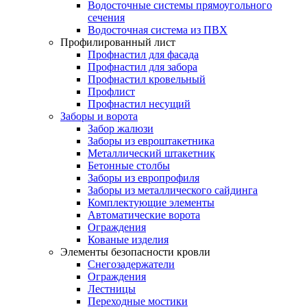
Водосточные системы прямоугольного
сечения
Водосточная система из ПВХ
Профилированный лист
Профнастил для фасада
Профнастил для забора
Профнастил кровельный
Профлист
Профнастил несущий
Заборы и ворота
Забор жалюзи
Заборы из евроштакетника
Металлический штакетник
Бетонные столбы
Заборы из европрофиля
Заборы из металлического сайдинга
Комплектующие элементы
Автоматические ворота
Ограждения
Кованые изделия
Элементы безопасности кровли
Снегозадержатели
Ограждения
Лестницы
Переходные мостики