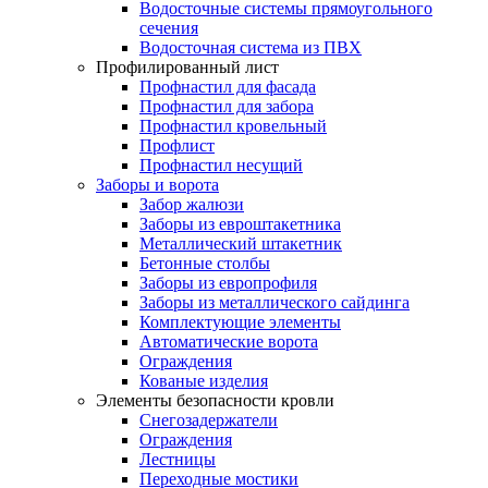
Водосточные системы прямоугольного
сечения
Водосточная система из ПВХ
Профилированный лист
Профнастил для фасада
Профнастил для забора
Профнастил кровельный
Профлист
Профнастил несущий
Заборы и ворота
Забор жалюзи
Заборы из евроштакетника
Металлический штакетник
Бетонные столбы
Заборы из европрофиля
Заборы из металлического сайдинга
Комплектующие элементы
Автоматические ворота
Ограждения
Кованые изделия
Элементы безопасности кровли
Снегозадержатели
Ограждения
Лестницы
Переходные мостики