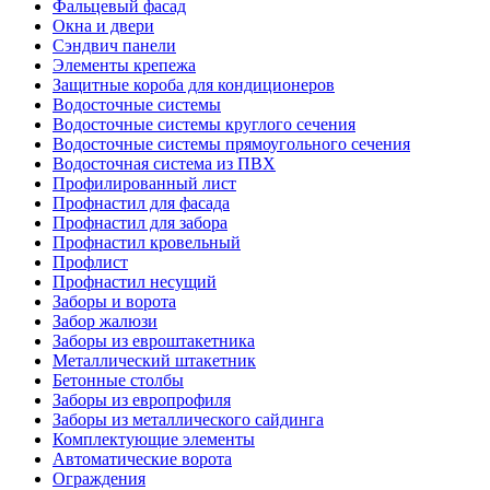
Фальцевый фасад
Окна и двери
Сэндвич панели
Элементы крепежа
Защитные короба для кондиционеров
Водосточные системы
Водосточные системы круглого сечения
Водосточные системы прямоугольного сечения
Водосточная система из ПВХ
Профилированный лист
Профнастил для фасада
Профнастил для забора
Профнастил кровельный
Профлист
Профнастил несущий
Заборы и ворота
Забор жалюзи
Заборы из евроштакетника
Металлический штакетник
Бетонные столбы
Заборы из европрофиля
Заборы из металлического сайдинга
Комплектующие элементы
Автоматические ворота
Ограждения