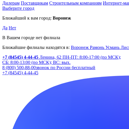
Дилерам
Поставщикам
Строительным компаниям
Интернет-ма
Выберите город
Ближайший к вам город:
Воронеж
Да
Нет
В Вашем городе нет филиала
Ближайшие филиалы находятся в:
Воронеж
Рамонь
Усмань
Лис
+7 (84545) 4-44-45
Ленина, 62
ПН-ПТ: 8:00-17:00 (по МСК);
СБ: 8:00-13:00 (по МСК); ВС: вых.
8 (800) 500-88-00
звонок по России бесплатный
+7 (84545) 4-44-45