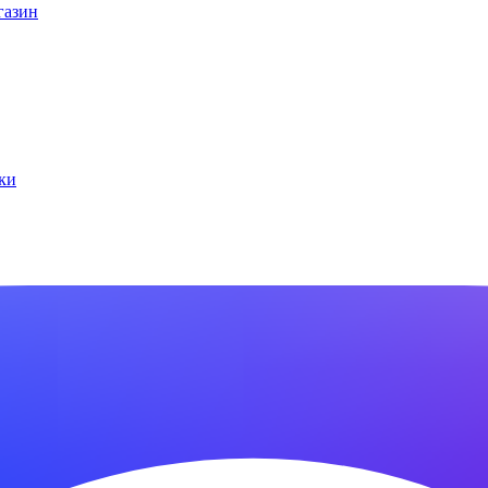
газин
ки