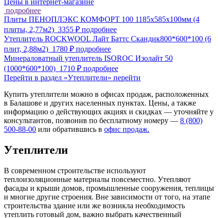
Цены в интернет-магазине
подробнее
Плиты ПЕНОПЛЭКС КОМФОРТ 100 1185х585х100мм (4
плиты, 2,77м2)
3355 ₽
подробнее
Утеплитель ROCKWOOL Лайт Баттс Скандик800*600*100 (6
плит, 2,88м2)
1780 ₽
подробнее
Минераловатный утеплитель ISOROC Изолайт 50
(1000*600*100)
1710 ₽
подробнее
Перейти в раздел «Утеплители»
перейти
Купить утеплители можно в офисах продаж, расположенных
в Балашове и других населенных пунктах. Цены, а также
информацию о действующих акциях и скидках — уточняйте у
консультантов, позвонив по бесплатному номеру —
8 (800)
500-88-00
или обратившись в
офис продаж.
Утеплители
В современном строительстве используют
теплоизоляционные материалы повсеместно. Утепляют
фасады и крыши домов, промышленные сооружения, теплицы
и многие другие строения. Вне зависимости от того, на этапе
строительства здание или же возникла необходимость
утеплить готовый дом, важно выбрать качественный