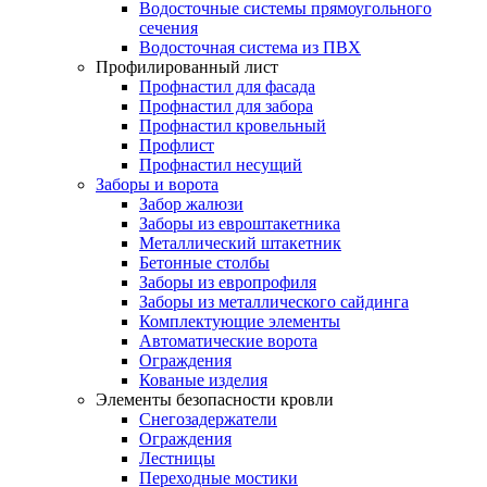
Водосточные системы прямоугольного
сечения
Водосточная система из ПВХ
Профилированный лист
Профнастил для фасада
Профнастил для забора
Профнастил кровельный
Профлист
Профнастил несущий
Заборы и ворота
Забор жалюзи
Заборы из евроштакетника
Металлический штакетник
Бетонные столбы
Заборы из европрофиля
Заборы из металлического сайдинга
Комплектующие элементы
Автоматические ворота
Ограждения
Кованые изделия
Элементы безопасности кровли
Снегозадержатели
Ограждения
Лестницы
Переходные мостики