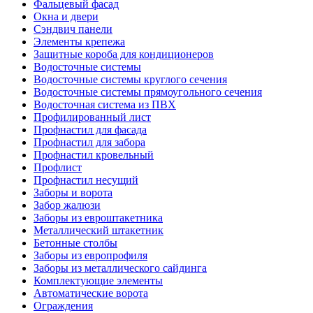
Фальцевый фасад
Окна и двери
Сэндвич панели
Элементы крепежа
Защитные короба для кондиционеров
Водосточные системы
Водосточные системы круглого сечения
Водосточные системы прямоугольного сечения
Водосточная система из ПВХ
Профилированный лист
Профнастил для фасада
Профнастил для забора
Профнастил кровельный
Профлист
Профнастил несущий
Заборы и ворота
Забор жалюзи
Заборы из евроштакетника
Металлический штакетник
Бетонные столбы
Заборы из европрофиля
Заборы из металлического сайдинга
Комплектующие элементы
Автоматические ворота
Ограждения