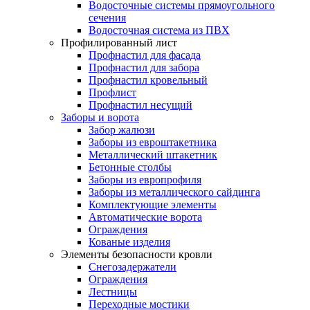
Водосточные системы прямоугольного
сечения
Водосточная система из ПВХ
Профилированный лист
Профнастил для фасада
Профнастил для забора
Профнастил кровельный
Профлист
Профнастил несущий
Заборы и ворота
Забор жалюзи
Заборы из евроштакетника
Металлический штакетник
Бетонные столбы
Заборы из европрофиля
Заборы из металлического сайдинга
Комплектующие элементы
Автоматические ворота
Ограждения
Кованые изделия
Элементы безопасности кровли
Снегозадержатели
Ограждения
Лестницы
Переходные мостики