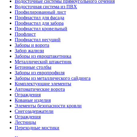
Водосточные системы прямоугольного сечения
Водосточная система из ПВХ
Профилированный лист
Профнастил для фасада
Профнастил для забора
Профнастил кровельный
Профлист
Профнастил несущий
Заборы и ворота
Забор жалюзи
Заборы из евроштакетника
Металлический штакетник
Бетонные столбы
Заборы из европрофиля
Заборы из металлического сайдинга
Комплектующие элементы
Автоматические ворота
Ограждения
Кованые изделия
Элементы безопасности кровли
Снегозадержатели
Ограждения
Лестницы
Переходные мостики