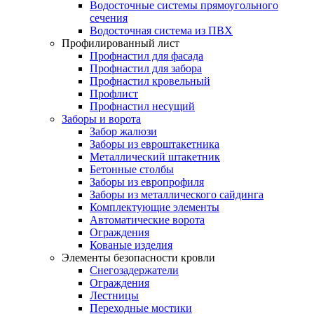
Водосточные системы прямоугольного
сечения
Водосточная система из ПВХ
Профилированный лист
Профнастил для фасада
Профнастил для забора
Профнастил кровельный
Профлист
Профнастил несущий
Заборы и ворота
Забор жалюзи
Заборы из евроштакетника
Металлический штакетник
Бетонные столбы
Заборы из европрофиля
Заборы из металлического сайдинга
Комплектующие элементы
Автоматические ворота
Ограждения
Кованые изделия
Элементы безопасности кровли
Снегозадержатели
Ограждения
Лестницы
Переходные мостики